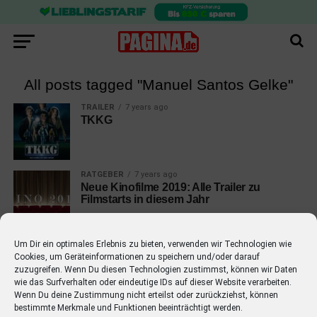
All posts tagged "Manuel Santos Gelke"
TRAILER
7 years ago
TKKG
RATGEBER
7 years ago
Neue Kinofilme 2019: Alle Trailer zu
Filmstarts in diesem Jahr
Um Dir ein optimales Erlebnis zu bieten, verwenden wir Technologien wie
Cookies, um Geräteinformationen zu speichern und/oder darauf
zuzugreifen. Wenn Du diesen Technologien zustimmst, können wir Daten
wie das Surfverhalten oder eindeutige IDs auf dieser Website verarbeiten.
EMPFOHLEN
Wenn Du deine Zustimmung nicht erteilst oder zurückziehst, können
bestimmte Merkmale und Funktionen beeinträchtigt werden.