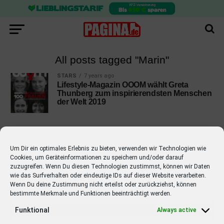
All posts tagged "Marin"
STARS
7 years ago
Lifestyle-Magazin OOOM wählt Greta
Thunberg zum inspirierendsten Menschen
der Welt 2019
Um Dir ein optimales Erlebnis zu bieten, verwenden wir Technologien wie
Cookies, um Geräteinformationen zu speichern und/oder darauf
EMPFOHLEN
zuzugreifen. Wenn Du diesen Technologien zustimmst, können wir Daten
wie das Surfverhalten oder eindeutige IDs auf dieser Website verarbeiten.
STARS
4 years ago
Barbara Schöneberger Moderatorin
Wenn Du deine Zustimmung nicht erteilst oder zurückziehst, können
bestimmte Merkmale und Funktionen beeinträchtigt werden.
von “Verstehen Sie Spaß?”
Funktional
Always active