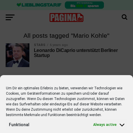
All posts tagged "Mario Kohle"
STARS
6 years ago
Leonardo DiCaprio unterstützt Berliner
Startup
Um Dir ein optimales Erlebnis zu bieten, verwenden wir Technologien wie
Cookies, um Geräteinformationen zu speichern und/oder darauf
EMPFOHLEN
zuzugreifen. Wenn Du diesen Technologien zustimmst, können wir Daten
wie das Surfverhalten oder eindeutige IDs auf dieser Website verarbeiten.
STARS
4 years ago
Barbara Schöneberger Moderatorin
Wenn Du deine Zustimmung nicht erteilst oder zurückziehst, können
bestimmte Merkmale und Funktionen beeinträchtigt werden.
von “Verstehen Sie Spaß?”
Funktional
Always active