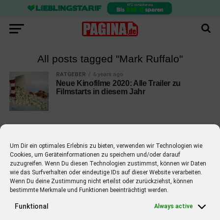
All posts tagged "Mark Ruffalo"
RATGEBER
6 years ago
Neue Kinofilme 2020: Alle Trailer zu
Filmstarts in diesem Jahr
Um Dir ein optimales Erlebnis zu bieten, verwenden wir Technologien wie
Cookies, um Geräteinformationen zu speichern und/oder darauf
EMPFOHLEN
zuzugreifen. Wenn Du diesen Technologien zustimmst, können wir Daten
wie das Surfverhalten oder eindeutige IDs auf dieser Website verarbeiten.
STARS
4 years ago
Barbara Schöneberger Moderatorin
Wenn Du deine Zustimmung nicht erteilst oder zurückziehst, können
bestimmte Merkmale und Funktionen beeinträchtigt werden.
von “Verstehen Sie Spaß?”
Funktional
Always active