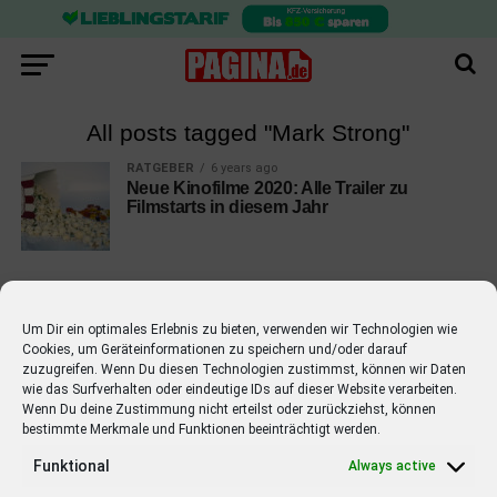
All posts tagged "Mark Strong"
RATGEBER
6 years ago
Neue Kinofilme 2020: Alle Trailer zu
Filmstarts in diesem Jahr
Um Dir ein optimales Erlebnis zu bieten, verwenden wir Technologien wie
Cookies, um Geräteinformationen zu speichern und/oder darauf
EMPFOHLEN
zuzugreifen. Wenn Du diesen Technologien zustimmst, können wir Daten
wie das Surfverhalten oder eindeutige IDs auf dieser Website verarbeiten.
STARS
4 years ago
Barbara Schöneberger Moderatorin
Wenn Du deine Zustimmung nicht erteilst oder zurückziehst, können
bestimmte Merkmale und Funktionen beeinträchtigt werden.
von “Verstehen Sie Spaß?”
Funktional
Always active