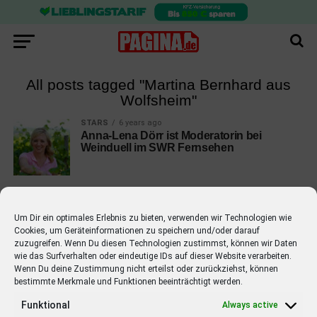
All posts tagged "Martina Bernhard aus
Wolfsheim"
STARS
6 years ago
Anna-Lena Dörr ist Moderatorin bei
Weinduell im SWR Fernsehen
Um Dir ein optimales Erlebnis zu bieten, verwenden wir Technologien wie
Cookies, um Geräteinformationen zu speichern und/oder darauf
EMPFOHLEN
zuzugreifen. Wenn Du diesen Technologien zustimmst, können wir Daten
wie das Surfverhalten oder eindeutige IDs auf dieser Website verarbeiten.
STARS
4 years ago
Wenn Du deine Zustimmung nicht erteilst oder zurückziehst, können
Barbara Schöneberger Moderatorin
bestimmte Merkmale und Funktionen beeinträchtigt werden.
von “Verstehen Sie Spaß?”
Funktional
Always active