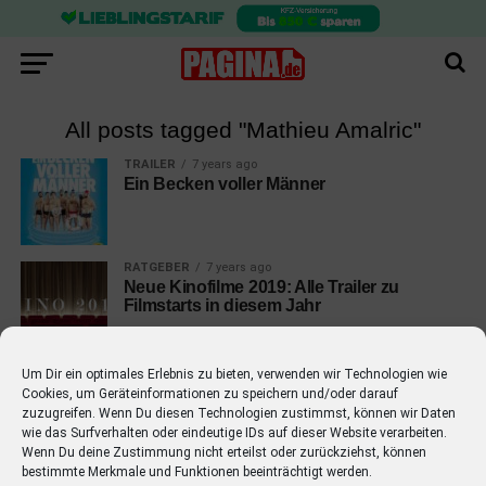
All posts tagged "Mathieu Amalric"
TRAILER
7 years ago
Ein Becken voller Männer
RATGEBER
7 years ago
Neue Kinofilme 2019: Alle Trailer zu
Filmstarts in diesem Jahr
Um Dir ein optimales Erlebnis zu bieten, verwenden wir Technologien wie
Cookies, um Geräteinformationen zu speichern und/oder darauf
zuzugreifen. Wenn Du diesen Technologien zustimmst, können wir Daten
wie das Surfverhalten oder eindeutige IDs auf dieser Website verarbeiten.
EMPFOHLEN
Wenn Du deine Zustimmung nicht erteilst oder zurückziehst, können
bestimmte Merkmale und Funktionen beeinträchtigt werden.