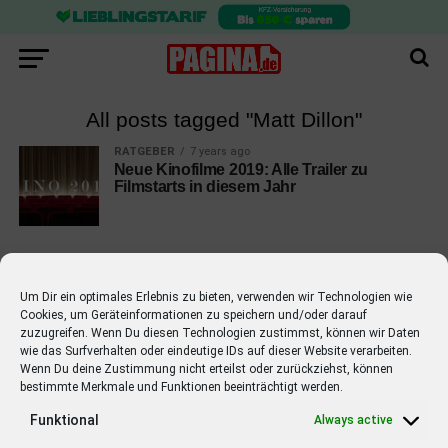
All posts tagged "Matt Dillon"
RATGEBER
7 years ago
Neue Kinofilme 2019: Alle Trailer zu
Filmstarts in diesem Jahr
Um Dir ein optimales Erlebnis zu bieten, verwenden wir Technologien wie
Cookies, um Geräteinformationen zu speichern und/oder darauf
EMPFOHLEN
zuzugreifen. Wenn Du diesen Technologien zustimmst, können wir Daten
wie das Surfverhalten oder eindeutige IDs auf dieser Website verarbeiten.
STARS
4 years ago
Barbara Schöneberger Moderatorin
Wenn Du deine Zustimmung nicht erteilst oder zurückziehst, können
bestimmte Merkmale und Funktionen beeinträchtigt werden.
von “Verstehen Sie Spaß?”
Funktional
Always active