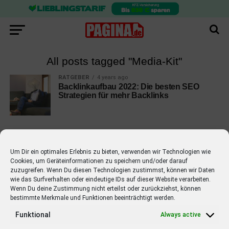
All posts tagged "Media-Kit"
RATGEBER
4 years ago
Backlinkaufbau 2022: Die besten SEO
Strategien für mehr Backlinks
Um Dir ein optimales Erlebnis zu bieten, verwenden wir Technologien wie
Cookies, um Geräteinformationen zu speichern und/oder darauf
EMPFOHLEN
zuzugreifen. Wenn Du diesen Technologien zustimmst, können wir Daten
wie das Surfverhalten oder eindeutige IDs auf dieser Website verarbeiten.
STARS
4 years ago
Barbara Schöneberger Moderatorin
Wenn Du deine Zustimmung nicht erteilst oder zurückziehst, können
bestimmte Merkmale und Funktionen beeinträchtigt werden.
von “Verstehen Sie Spaß?”
Funktional
Always active