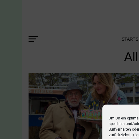
STARTS
Al
Um Dir ein optima
speichern und/od
Surfverhalten ode
zurückziehst, kön