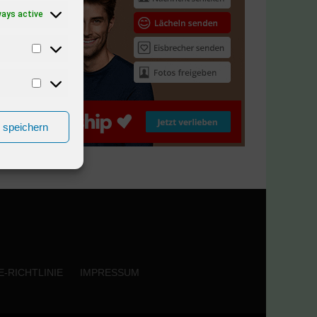
ways active
n speichern
-RICHTLINIE
IMPRESSUM