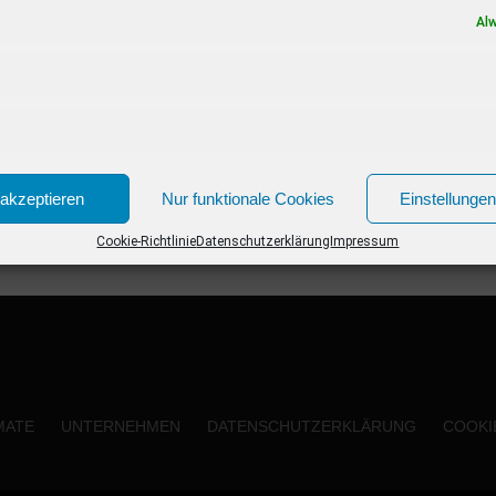
Geschichte um den tyrannischen Lateinlehrer
Al
im Ruhestand und...
akzeptieren
Nur funktionale Cookies
Einstellunge
Cookie-Richtlinie
Datenschutzerklärung
Impressum
MATE
UNTERNEHMEN
DATENSCHUTZERKLÄRUNG
COOKIE