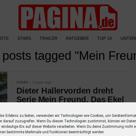
EITE
STARS
TRAILER
RATGEBER
TOP 10
UNTER
l posts tagged "Mein Freu
STARS
6 years ago
Dieter Hallervorden dreht
Serie Mein Freund, Das Ekel
fürs ZDF
les Erlebnis zu bieten, verwenden wir Technologien wie Cookies, um Geräteinforma
In Berlin dreht Dieter Hallervorden zusammen
er darauf zuzugreifen. Wenn Du diesen Technologien zustimmst, können wir Daten
mit Alwara Höfels die Serie zur
r eindeutige IDs auf dieser Website verarbeiten. Wenn Du deine Zustimmung nicht er
nen bestimmte Merkmale und Funktionen beeinträchtigt werden.
Erfolgskomödie Mein Freund, Das Ekel. Die