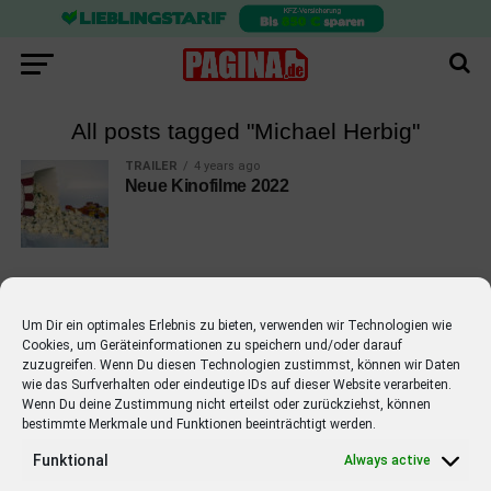
All posts tagged "Michael Herbig"
TRAILER
4 years ago
Neue Kinofilme 2022
Um Dir ein optimales Erlebnis zu bieten, verwenden wir Technologien wie
Cookies, um Geräteinformationen zu speichern und/oder darauf
EMPFOHLEN
zuzugreifen. Wenn Du diesen Technologien zustimmst, können wir Daten
wie das Surfverhalten oder eindeutige IDs auf dieser Website verarbeiten.
STARS
4 years ago
Barbara Schöneberger Moderatorin
Wenn Du deine Zustimmung nicht erteilst oder zurückziehst, können
bestimmte Merkmale und Funktionen beeinträchtigt werden.
von “Verstehen Sie Spaß?”
Funktional
Always active