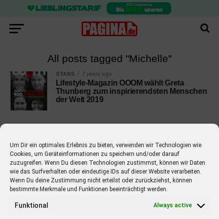
All posts tagged "Michelle"
STARS
7 years ago
Lifestyle-Magazin OOOM wählt Greta
Thunberg zum inspirierendsten Menschen
der Welt 2019
Um Dir ein optimales Erlebnis zu bieten, verwenden wir Technologien wie
Cookies, um Geräteinformationen zu speichern und/oder darauf
EMPFOHLEN
zuzugreifen. Wenn Du diesen Technologien zustimmst, können wir Daten
wie das Surfverhalten oder eindeutige IDs auf dieser Website verarbeiten.
STARS
4 years ago
Barbara Schöneberger Moderatorin
Wenn Du deine Zustimmung nicht erteilst oder zurückziehst, können
bestimmte Merkmale und Funktionen beeinträchtigt werden.
von “Verstehen Sie Spaß?”
Funktional
Always active