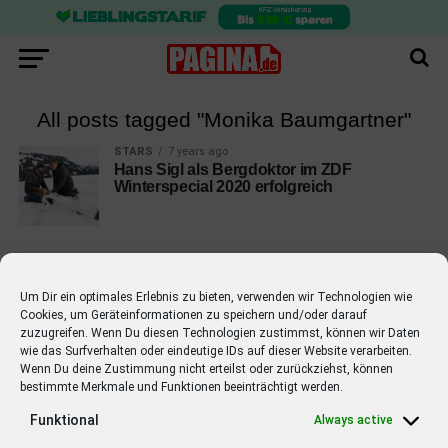
All posts tagged "Monika Baumgartner"
STARS
7 years ago
Hans Sigl als Bergdoktor im ZDF
Winterspecial 2020 erfolgreich
Um Dir ein optimales Erlebnis zu bieten, verwenden wir Technologien wie
Cookies, um Geräteinformationen zu speichern und/oder darauf
EMPFOHLEN
zuzugreifen. Wenn Du diesen Technologien zustimmst, können wir Daten
wie das Surfverhalten oder eindeutige IDs auf dieser Website verarbeiten.
STARS
4 years ago
Barbara Schöneberger Moderatorin
Wenn Du deine Zustimmung nicht erteilst oder zurückziehst, können
bestimmte Merkmale und Funktionen beeinträchtigt werden.
von “Verstehen Sie Spaß?”
Funktional
Always active