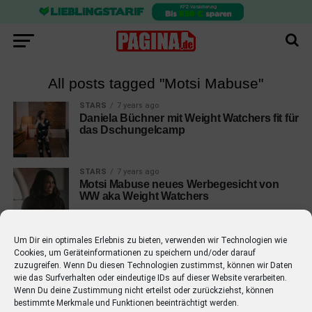
All posts tagged "Motsi Mabuse"
STARS
7 years ago
Daniela Büchner mit Weight Watchers fit für
das Dschungelcamp
STARS
7 years ago
Motsi Mabuse neues Werbegesicht von
WW aka Weight Watchers
Um Dir ein optimales Erlebnis zu bieten, verwenden wir Technologien wie
Cookies, um Geräteinformationen zu speichern und/oder darauf
zuzugreifen. Wenn Du diesen Technologien zustimmst, können wir Daten
wie das Surfverhalten oder eindeutige IDs auf dieser Website verarbeiten.
EMPFOHLEN
Wenn Du deine Zustimmung nicht erteilst oder zurückziehst, können
bestimmte Merkmale und Funktionen beeinträchtigt werden.