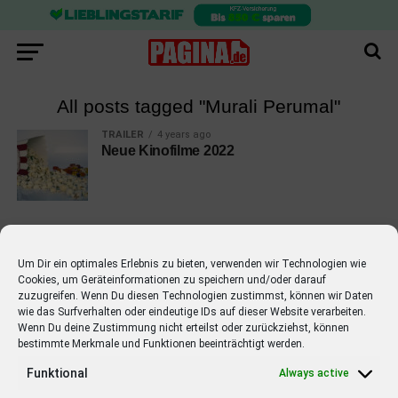
All posts tagged "Murali Perumal"
TRAILER
4 years ago
Neue Kinofilme 2022
Um Dir ein optimales Erlebnis zu bieten, verwenden wir Technologien wie
Cookies, um Geräteinformationen zu speichern und/oder darauf
EMPFOHLEN
zuzugreifen. Wenn Du diesen Technologien zustimmst, können wir Daten
wie das Surfverhalten oder eindeutige IDs auf dieser Website verarbeiten.
STARS
4 years ago
Barbara Schöneberger Moderatorin
Wenn Du deine Zustimmung nicht erteilst oder zurückziehst, können
bestimmte Merkmale und Funktionen beeinträchtigt werden.
von “Verstehen Sie Spaß?”
Funktional
Always active