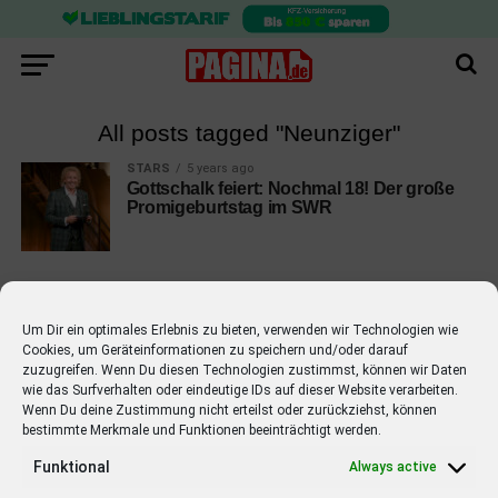
All posts tagged "Neunziger"
STARS
5 years ago
Gottschalk feiert: Nochmal 18! Der große
Promigeburtstag im SWR
Um Dir ein optimales Erlebnis zu bieten, verwenden wir Technologien wie
Cookies, um Geräteinformationen zu speichern und/oder darauf
EMPFOHLEN
zuzugreifen. Wenn Du diesen Technologien zustimmst, können wir Daten
wie das Surfverhalten oder eindeutige IDs auf dieser Website verarbeiten.
STARS
4 years ago
Barbara Schöneberger Moderatorin
Wenn Du deine Zustimmung nicht erteilst oder zurückziehst, können
bestimmte Merkmale und Funktionen beeinträchtigt werden.
von “Verstehen Sie Spaß?”
Funktional
Always active