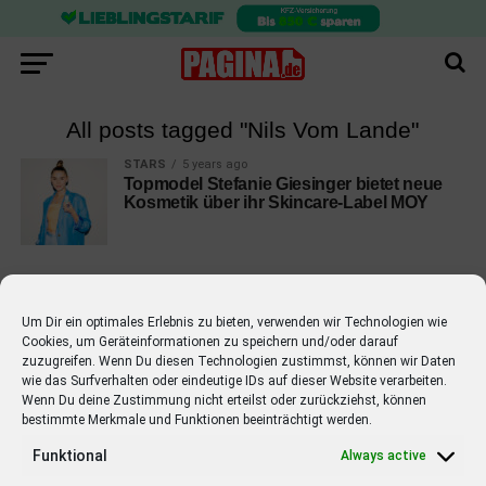
All posts tagged "Nils Vom Lande"
STARS
5 years ago
Topmodel Stefanie Giesinger bietet neue
Kosmetik über ihr Skincare-Label MOY
Um Dir ein optimales Erlebnis zu bieten, verwenden wir Technologien wie
Cookies, um Geräteinformationen zu speichern und/oder darauf
EMPFOHLEN
zuzugreifen. Wenn Du diesen Technologien zustimmst, können wir Daten
wie das Surfverhalten oder eindeutige IDs auf dieser Website verarbeiten.
STARS
4 years ago
Barbara Schöneberger Moderatorin
Wenn Du deine Zustimmung nicht erteilst oder zurückziehst, können
bestimmte Merkmale und Funktionen beeinträchtigt werden.
von “Verstehen Sie Spaß?”
Funktional
Always active