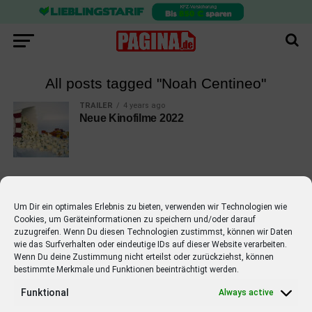
All posts tagged "Noah Centineo"
TRAILER
4 years ago
Neue Kinofilme 2022
Um Dir ein optimales Erlebnis zu bieten, verwenden wir Technologien wie
Cookies, um Geräteinformationen zu speichern und/oder darauf
EMPFOHLEN
zuzugreifen. Wenn Du diesen Technologien zustimmst, können wir Daten
wie das Surfverhalten oder eindeutige IDs auf dieser Website verarbeiten.
STARS
4 years ago
Barbara Schöneberger Moderatorin
Wenn Du deine Zustimmung nicht erteilst oder zurückziehst, können
bestimmte Merkmale und Funktionen beeinträchtigt werden.
von “Verstehen Sie Spaß?”
Funktional
Always active