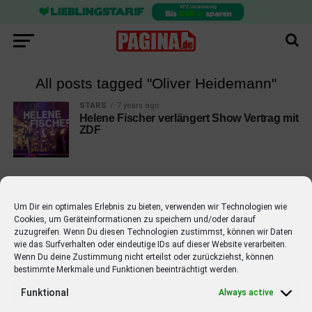
All posts tagged "Oliver Heidemann"
STARS
7 years ago
Helene Fischer verlängert Show Vertrag mit
ZDF
Um Dir ein optimales Erlebnis zu bieten, verwenden wir Technologien wie
Cookies, um Geräteinformationen zu speichern und/oder darauf
EMPFOHLEN
zuzugreifen. Wenn Du diesen Technologien zustimmst, können wir Daten
wie das Surfverhalten oder eindeutige IDs auf dieser Website verarbeiten.
STARS
4 years ago
Barbara Schöneberger Moderatorin
Wenn Du deine Zustimmung nicht erteilst oder zurückziehst, können
bestimmte Merkmale und Funktionen beeinträchtigt werden.
von “Verstehen Sie Spaß?”
Funktional
Always active