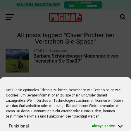
All posts tagged "Oliver Pocher bei
Verstehen Sie Spass"
STARS
4 years ago
Barbara Schöneberger Moderatorin von
“Verstehen Sie Spaß?”
Um Dir ein optimales Erlebnis zu bieten, verwenden wir Technologien wie
Cookies, um Geräteinformationen zu speichern und/oder darauf
EMPFOHLEN
zuzugreifen. Wenn Du diesen Technologien zustimmst, können wir Daten
wie das Surfverhalten oder eindeutige IDs auf dieser Website verarbeiten.
STARS
4 years ago
Wenn Du deine Zustimmung nicht erteilst oder zurückziehst, können
Barbara Schöneberger Moderatorin
bestimmte Merkmale und Funktionen beeinträchtigt werden.
von “Verstehen Sie Spaß?”
Funktional
Always active