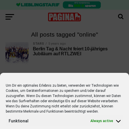
All posts tagged "online"
STARS
5 years ago
Berlin Tag & Nacht feiert 10-jähriges
Jubiläum auf RTLZWEI
Um Dir ein optimales Erlebnis zu bieten, verwenden wir Technologien wie
Cookies, um Geräteinformationen zu speichern und/oder darauf
EMPFOHLEN
zuzugreifen. Wenn Du diesen Technologien zustimmst, können wir Daten
wie das Surfverhalten oder eindeutige IDs auf dieser Website verarbeiten.
STARS
4 years ago
Barbara Schöneberger Moderatorin
Wenn Du deine Zustimmung nicht erteilst oder zurückziehst, können
bestimmte Merkmale und Funktionen beeinträchtigt werden.
von “Verstehen Sie Spaß?”
Funktional
Always active