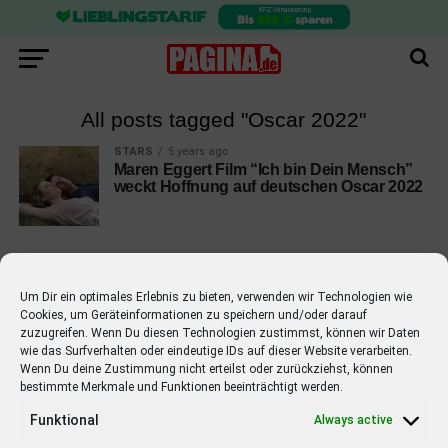
All posts tagged "Oscar 2022"
STARS
5 years ago
Maren Eggert Film “Ich bin Dein Mensch”
weckt Hoffnung auf deutschen Oscar 2022
Um Dir ein optimales Erlebnis zu bieten, verwenden wir Technologien wie
Cookies, um Geräteinformationen zu speichern und/oder darauf
EMPFOHLEN
zuzugreifen. Wenn Du diesen Technologien zustimmst, können wir Daten
wie das Surfverhalten oder eindeutige IDs auf dieser Website verarbeiten.
STARS
4 years ago
Barbara Schöneberger Moderatorin
Wenn Du deine Zustimmung nicht erteilst oder zurückziehst, können
bestimmte Merkmale und Funktionen beeinträchtigt werden.
von “Verstehen Sie Spaß?”
Funktional
Always active