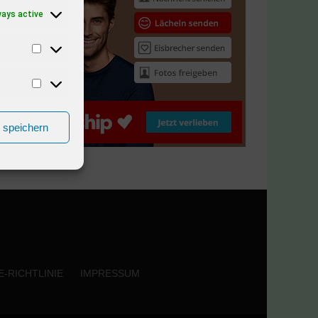
ways active
n speichern
-RICHTLINIE
IMPRESSUM