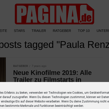
EITE
STARS
TRAILER
RATGEBER
TOP 10
UNTER
 posts tagged "Paula Renz
RATGEBER
7 years ago
Neue Kinofilme 2019: Alle
Trailer zu Filmstarts in
diesem Jahr
les Erlebnis zu bieten, verwenden wir Technologien wie Cookies, um Geräteinforma
Entdecke alle Trailer zu Filmstarts in diesem
er darauf zuzugreifen. Wenn Du diesen Technologien zustimmst, können wir Daten
Jahr mit einer Übersicht der Schauspieler.
r eindeutige IDs auf dieser Website verarbeiten. Wenn Du deine Zustimmung nicht er
nen bestimmte Merkmale und Funktionen beeinträchtigt werden.
Verpasse keinen Film mehr mit dieser Liste!