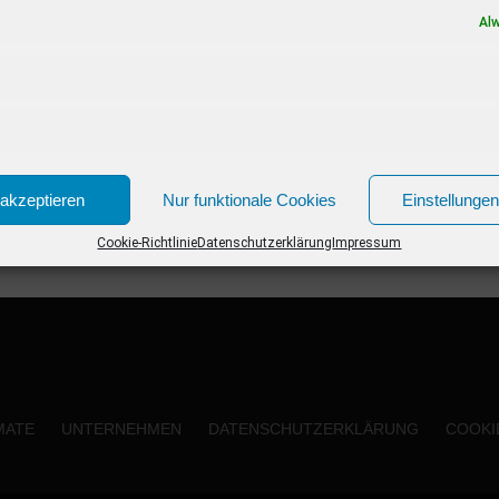
Neue Kinofilme im Januar 2019 03.01.2019...
Al
akzeptieren
Nur funktionale Cookies
Einstellunge
Cookie-Richtlinie
Datenschutzerklärung
Impressum
MATE
UNTERNEHMEN
DATENSCHUTZERKLÄRUNG
COOKIE