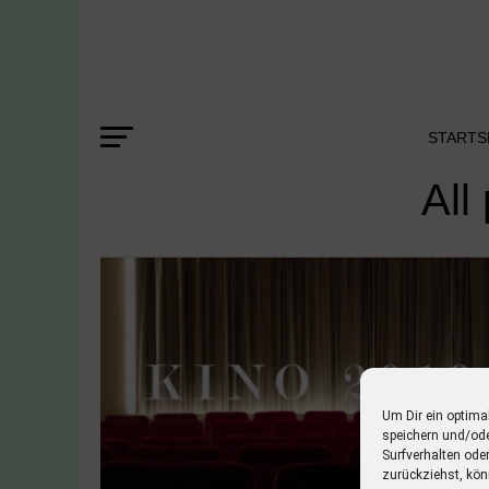
STARTS
All
Um Dir ein optima
speichern und/od
Surfverhalten ode
zurückziehst, kön