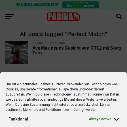
All posts tagged "Perfect Match"
STARS
7 years ago
Ava Max neues Gesicht von RTL2 mit Song
Torn
Um Dir ein optimales Erlebnis zu bieten, verwenden wir Technologien wie
Cookies, um Geräteinformationen zu speichern und/oder darauf
EMPFOHLEN
zuzugreifen. Wenn Du diesen Technologien zustimmst, können wir Daten
wie das Surfverhalten oder eindeutige IDs auf dieser Website verarbeiten.
STARS
4 years ago
Barbara Schöneberger Moderatorin
Wenn Du deine Zustimmung nicht erteilst oder zurückziehst, können
bestimmte Merkmale und Funktionen beeinträchtigt werden.
von “Verstehen Sie Spaß?”
Funktional
Always active