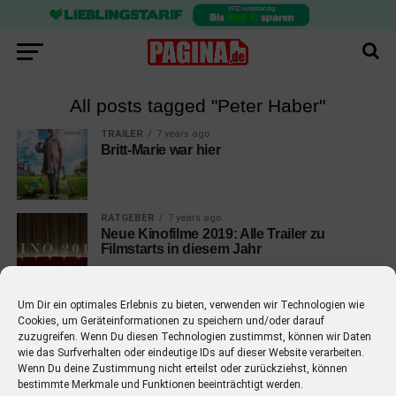
All posts tagged "Peter Haber"
TRAILER
7 years ago
Britt-Marie war hier
RATGEBER
7 years ago
Neue Kinofilme 2019: Alle Trailer zu
Filmstarts in diesem Jahr
Um Dir ein optimales Erlebnis zu bieten, verwenden wir Technologien wie
Cookies, um Geräteinformationen zu speichern und/oder darauf
zuzugreifen. Wenn Du diesen Technologien zustimmst, können wir Daten
wie das Surfverhalten oder eindeutige IDs auf dieser Website verarbeiten.
EMPFOHLEN
Wenn Du deine Zustimmung nicht erteilst oder zurückziehst, können
bestimmte Merkmale und Funktionen beeinträchtigt werden.