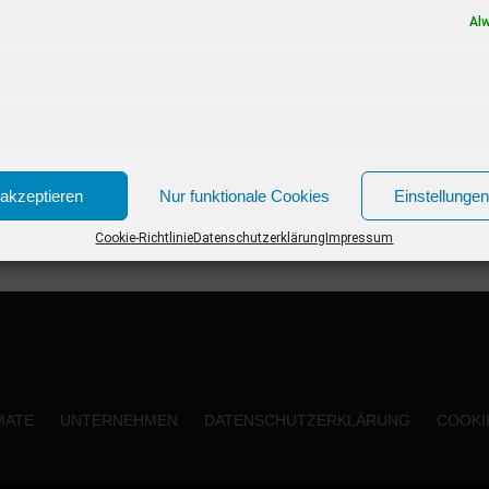
einem Jahr, in dem die...
Al
akzeptieren
Nur funktionale Cookies
Einstellunge
Cookie-Richtlinie
Datenschutzerklärung
Impressum
MATE
UNTERNEHMEN
DATENSCHUTZERKLÄRUNG
COOKIE