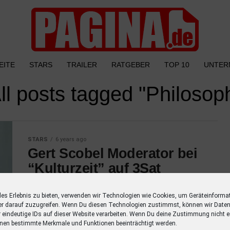
EITE
STARS
TRAILER
RATGEBER
TOP 10
UNTER
ll posts tagged "Philosop
STARS
6 years ago
Gert Scobel Moderator bei
“Kulturzeit” auf 3Sat
In einem philosophischen Jahresrückblick
les Erlebnis zu bieten, verwenden wir Technologien wie Cookies, um Geräteinforma
betrachtet Gert Scobel im 3sat-Magazin
er darauf zuzugreifen. Wenn Du diesen Technologien zustimmst, können wir Daten
“Kulturzeit” die Entwicklungen im Jahr 2020.
r eindeutige IDs auf dieser Website verarbeiten. Wenn Du deine Zustimmung nicht er
Welche Antworten bietet die Philosophie in
nen bestimmte Merkmale und Funktionen beeinträchtigt werden.