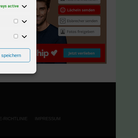
ways active
n speichern
-RICHTLINIE
IMPRESSUM