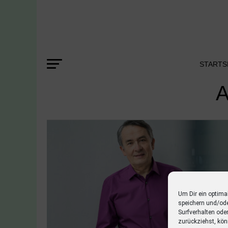
STARTS
A
Um Dir ein optima
speichern und/od
Surfverhalten ode
zurückziehst, kön