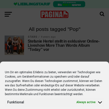
All posts tagged "Pop"
STARS
4 years ago
Stefanie Hertel stellt in exklusiver Online-
Liveshow More Than Words Album
“Today” vor
Um Dir ein optimales Erlebnis zu bieten, verwenden wir Technologien wie
Cookies, um Geräteinformationen zu speichern und/oder darauf
EMPFOHLEN
zuzugreifen. Wenn Du diesen Technologien zustimmst, können wir Daten
wie das Surfverhalten oder eindeutige IDs auf dieser Website verarbeiten.
STARS
4 years ago
Barbara Schöneberger Moderatorin
Wenn Du deine Zustimmung nicht erteilst oder zurückziehst, können
bestimmte Merkmale und Funktionen beeinträchtigt werden.
von “Verstehen Sie Spaß?”
Funktional
Always active