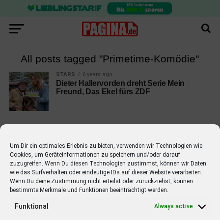
All posts tagged "Primetime-Komödie"
STARS
6 years ago
Dieter Hallervorden dreht Serie Mein
Freund, Das Ekel fürs ZDF
Um Dir ein optimales Erlebnis zu bieten, verwenden wir Technologien wie
Cookies, um Geräteinformationen zu speichern und/oder darauf
EMPFOHLEN
zuzugreifen. Wenn Du diesen Technologien zustimmst, können wir Daten
wie das Surfverhalten oder eindeutige IDs auf dieser Website verarbeiten.
STARS
4 years ago
Barbara Schöneberger Moderatorin
Wenn Du deine Zustimmung nicht erteilst oder zurückziehst, können
bestimmte Merkmale und Funktionen beeinträchtigt werden.
von “Verstehen Sie Spaß?”
Funktional
Always active