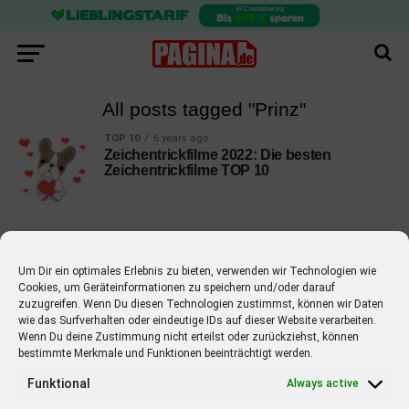
All posts tagged "Prinz"
TOP 10
6 years ago
Zeichentrickfilme 2022: Die besten
Zeichentrickfilme TOP 10
Um Dir ein optimales Erlebnis zu bieten, verwenden wir Technologien wie
Cookies, um Geräteinformationen zu speichern und/oder darauf
EMPFOHLEN
zuzugreifen. Wenn Du diesen Technologien zustimmst, können wir Daten
wie das Surfverhalten oder eindeutige IDs auf dieser Website verarbeiten.
STARS
4 years ago
Barbara Schöneberger Moderatorin
Wenn Du deine Zustimmung nicht erteilst oder zurückziehst, können
bestimmte Merkmale und Funktionen beeinträchtigt werden.
von “Verstehen Sie Spaß?”
Funktional
Always active