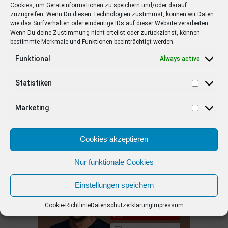
Elton moderiert Quiz-Show Alle gegen
Cookies, um Geräteinformationen zu speichern und/oder darauf
Einen auf Prosieben
zuzugreifen. Wenn Du diesen Technologien zustimmst, können wir Daten
wie das Surfverhalten oder eindeutige IDs auf dieser Website verarbeiten.
Wenn Du deine Zustimmung nicht erteilst oder zurückziehst, können
bestimmte Merkmale und Funktionen beeinträchtigt werden.
Funktional
Always active
EMPFOHLEN
Statistiken
STARS
4 years ago
Barbara Schöneberger Moderatorin
Marketing
von “Verstehen Sie Spaß?”
Cookies akzeptieren
ANZEIGE
Nur funktionale Cookies
Einstellungen speichern
Cookie-Richtlinie
Datenschutzerklärung
Impressum