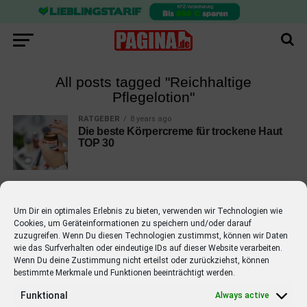
All posts tagged "Reichhaltige
Pflegelotion"
RATGEBER
8 years ago
Die beste Körpercreme für trockene Haut
TOP 30
Um Dir ein optimales Erlebnis zu bieten, verwenden wir Technologien wie
Cookies, um Geräteinformationen zu speichern und/oder darauf
EMPFOHLEN
zuzugreifen. Wenn Du diesen Technologien zustimmst, können wir Daten
wie das Surfverhalten oder eindeutige IDs auf dieser Website verarbeiten.
STARS
4 years ago
Wenn Du deine Zustimmung nicht erteilst oder zurückziehst, können
Barbara Schöneberger Moderatorin
bestimmte Merkmale und Funktionen beeinträchtigt werden.
von “Verstehen Sie Spaß?”
Funktional
Always active