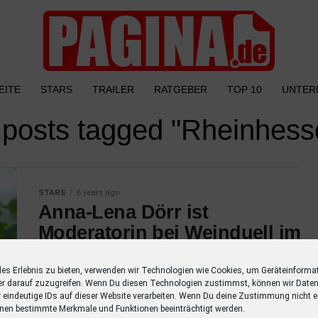
EITE
STARS
TRAILER
RATGEBER
TOP 10
UNTER
l posts tagged "Rheinhess
STARS
6 years ago
Anna-Lena Dörr ist
Moderatorin bei Weinduell im
SWR Fernsehen
les Erlebnis zu bieten, verwenden wir Technologien wie Cookies, um Geräteinforma
Moderatorin Anna-Lena Dörr steht für das
er darauf zuzugreifen. Wenn Du diesen Technologien zustimmst, können wir Daten
“Weinduell” live in der Vinothek des Weingut
r eindeutige IDs auf dieser Website verarbeiten. Wenn Du deine Zustimmung nicht er
nen bestimmte Merkmale und Funktionen beeinträchtigt werden.
Hofmann in Appenheim vor der Kamera. Die