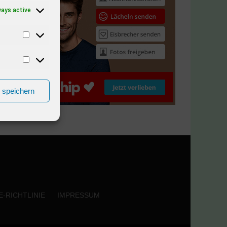
ways active
n speichern
-RICHTLINIE
IMPRESSUM