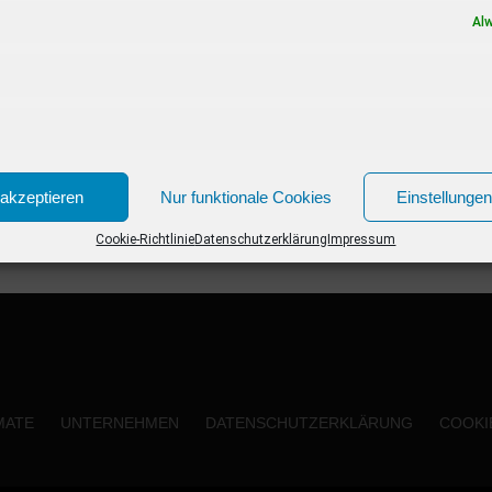
Show rund um den Wein soll...
Al
akzeptieren
Nur funktionale Cookies
Einstellunge
Cookie-Richtlinie
Datenschutzerklärung
Impressum
MATE
UNTERNEHMEN
DATENSCHUTZERKLÄRUNG
COOKIE