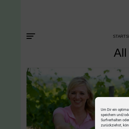
STARTS
Al
Um Dir ein optima
speichern und/od
Surfverhalten ode
zurückziehst, kön