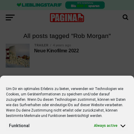
All posts tagged "Rob Morgan"
TRAILER
4 years ago
Neue Kinofilme 2022
Um Dir ein optimales Erlebnis zu bieten, verwenden wir Technologien wie
Cookies, um Geräteinformationen zu speichern und/oder darauf
EMPFOHLEN
zuzugreifen. Wenn Du diesen Technologien zustimmst, können wir Daten
wie das Surfverhalten oder eindeutige IDs auf dieser Website verarbeiten.
STARS
4 years ago
Barbara Schöneberger Moderatorin
Wenn Du deine Zustimmung nicht erteilst oder zurückziehst, können
bestimmte Merkmale und Funktionen beeinträchtigt werden.
von “Verstehen Sie Spaß?”
Funktional
Always active