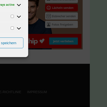
ways active
n speichern
-RICHTLINIE
IMPRESSUM