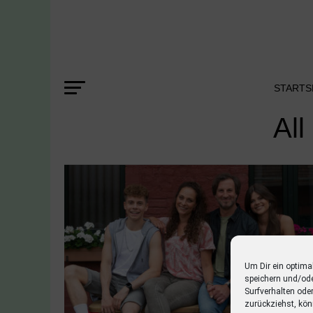
STARTS
All
Um Dir ein optima
speichern und/od
Surfverhalten ode
zurückziehst, kön