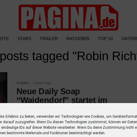
EITE
STARS
TRAILER
RATGEBER
TOP 10
UNTER
 posts tagged "Robin Rich
STARS
5 years ago
Neue Daily Soap
“Waidendorf” startet im
Oktober bei RTLZWEI
les Erlebnis zu bieten, verwenden wir Technologien wie Cookies, um Geräteinforma
Die neue RTLZWEI Daily Soap “Waidendorf”
er darauf zuzugreifen. Wenn Du diesen Technologien zustimmst, können wir Daten
widmet sich den Themen, nach denen sich
r eindeutige IDs auf dieser Website verarbeiten. Wenn Du deine Zustimmung nicht er
nen bestimmte Merkmale und Funktionen beeinträchtigt werden.
viele während der Corona-Pandemie gesehnt