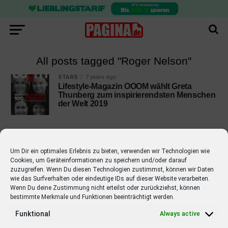
All posts tagged "Roger Nelson"
STARS
7 years ago
Lifestyle-Magazin OOOM wählt Greta
Thunberg zum inspirierendsten Menschen
der Welt 2019
Um Dir ein optimales Erlebnis zu bieten, verwenden wir Technologien wie
Cookies, um Geräteinformationen zu speichern und/oder darauf
EMPFOHLEN
zuzugreifen. Wenn Du diesen Technologien zustimmst, können wir Daten
wie das Surfverhalten oder eindeutige IDs auf dieser Website verarbeiten.
STARS
4 years ago
Barbara Schöneberger Moderatorin
Wenn Du deine Zustimmung nicht erteilst oder zurückziehst, können
bestimmte Merkmale und Funktionen beeinträchtigt werden.
von “Verstehen Sie Spaß?”
Funktional
Always active