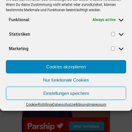
Wenn Du deine Zustimmung nicht erteilst oder zurückziehst, können
bestimmte Merkmale und Funktionen beeinträchtigt werden.
EMPFOHLEN
Funktional
Always active
STARS
4 years ago
Barbara Schöneberger Moderatorin
Statistiken
von “Verstehen Sie Spaß?”
Marketing
ANZEIGE
Cookies akzeptieren
Nur funktionale Cookies
Einstellungen speichern
Cookie-Richtlinie
Datenschutzerklärung
Impressum