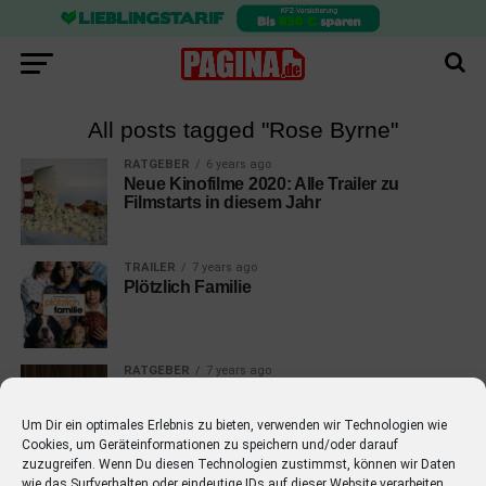
All posts tagged "Rose Byrne"
RATGEBER
6 years ago
Neue Kinofilme 2020: Alle Trailer zu
Filmstarts in diesem Jahr
TRAILER
7 years ago
Plötzlich Familie
RATGEBER
7 years ago
Neue Kinofilme 2019: Alle Trailer zu
Filmstarts in diesem Jahr
Um Dir ein optimales Erlebnis zu bieten, verwenden wir Technologien wie
Cookies, um Geräteinformationen zu speichern und/oder darauf
zuzugreifen. Wenn Du diesen Technologien zustimmst, können wir Daten
wie das Surfverhalten oder eindeutige IDs auf dieser Website verarbeiten.