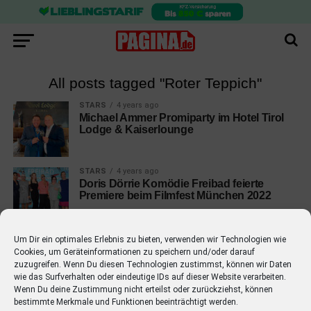
All posts tagged "Roter Teppich"
STARS
4 years ago
Michael Ammer Promiparty im Hotel Tirol
Lodge & Kaiserlounge
STARS
4 years ago
Doris Dörrie Komödie Freibad feierte
Premiere beim Filmfest München 2022
Um Dir ein optimales Erlebnis zu bieten, verwenden wir Technologien wie
Cookies, um Geräteinformationen zu speichern und/oder darauf
zuzugreifen. Wenn Du diesen Technologien zustimmst, können wir Daten
wie das Surfverhalten oder eindeutige IDs auf dieser Website verarbeiten.
EMPFOHLEN
Wenn Du deine Zustimmung nicht erteilst oder zurückziehst, können
bestimmte Merkmale und Funktionen beeinträchtigt werden.