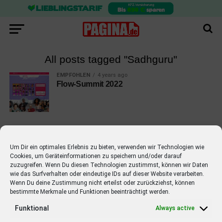
All posts tagged "Sadhguru"
EMPFOHLEN
4 years ago
Flow-Summit 2022
Um Dir ein optimales Erlebnis zu bieten, verwenden wir Technologien wie
Cookies, um Geräteinformationen zu speichern und/oder darauf
EMPFOHLEN
zuzugreifen. Wenn Du diesen Technologien zustimmst, können wir Daten
wie das Surfverhalten oder eindeutige IDs auf dieser Website verarbeiten.
STARS
4 years ago
Barbara Schöneberger Moderatorin
Wenn Du deine Zustimmung nicht erteilst oder zurückziehst, können
bestimmte Merkmale und Funktionen beeinträchtigt werden.
von “Verstehen Sie Spaß?”
Funktional
Always active