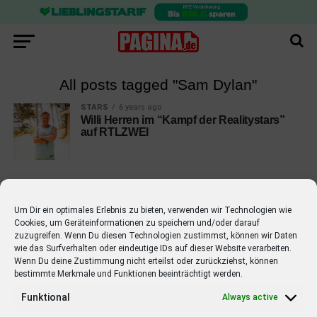
All posts tagged "Sam Dylan"
STARS
6 years ago
Willi Herren im “Kampf der Realitystars”
auf RTLZWEI
Um Dir ein optimales Erlebnis zu bieten, verwenden wir Technologien wie
Cookies, um Geräteinformationen zu speichern und/oder darauf
EMPFOHLEN
zuzugreifen. Wenn Du diesen Technologien zustimmst, können wir Daten
wie das Surfverhalten oder eindeutige IDs auf dieser Website verarbeiten.
STARS
4 years ago
Barbara Schöneberger Moderatorin
Wenn Du deine Zustimmung nicht erteilst oder zurückziehst, können
bestimmte Merkmale und Funktionen beeinträchtigt werden.
von “Verstehen Sie Spaß?”
Funktional
Always active