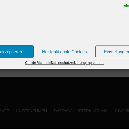
Neue Kinofilme im Januar 2020 02.01.2020...
Al
akzeptieren
Nur funktionale Cookies
Einstellunge
Cookie-Richtlinie
Datenschutzerklärung
Impressum
MATE
UNTERNEHMEN
DATENSCHUTZERKLÄRUNG
COOKIE