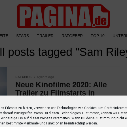
EITE
STARS
TRAILER
RATGEBER
TOP 10
UNTER
ll posts tagged "Sam Rile
RATGEBER
6 years ago
Neue Kinofilme 2020: Alle
Trailer zu Filmstarts in
diesem Jahr
les Erlebnis zu bieten, verwenden wir Technologien wie Cookies, um Geräteinforma
Entdecke alle Trailer zu Filmstarts in diesem
er darauf zuzugreifen. Wenn Du diesen Technologien zustimmst, können wir Daten
Jahr mit einer Übersicht der Schauspieler.
r eindeutige IDs auf dieser Website verarbeiten. Wenn Du deine Zustimmung nicht er
nen bestimmte Merkmale und Funktionen beeinträchtigt werden.
Verpasse keinen Film mehr mit dieser Liste!