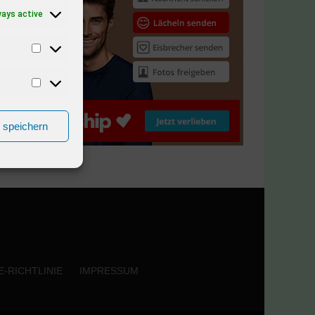
ways active
n speichern
-RICHTLINIE
IMPRESSUM