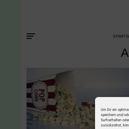
STARTS
A
Um Dir ein optima
speichern und/od
Surfverhalten ode
zurückziehst, kön