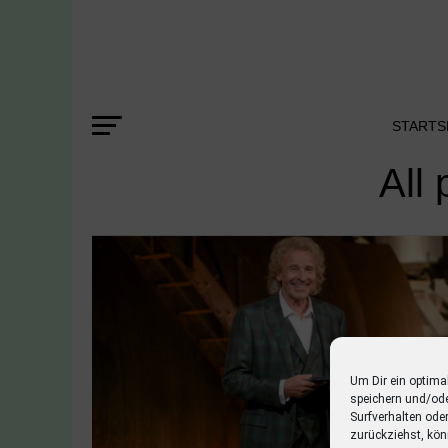
STARTS
All 
Um Dir ein optima
speichern und/od
Surfverhalten ode
zurückziehst, kön