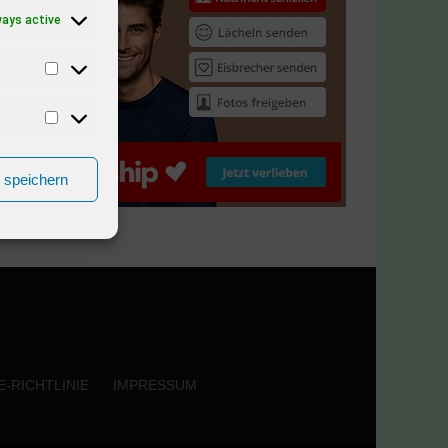
ways active
n speichern
-RICHTLINIE
IMPRESSUM