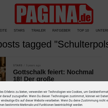
EITE
STARS
TRAILER
RATGEBER
TOP 10
UNTER
posts tagged "Schulterpol
STARS
5 years ago
Gottschalk feiert: Nochmal
18! Der große
Promigeburtstag im SWR
les Erlebnis zu bieten, verwenden wir Technologien wie Cookies, um Geräteinforma
Thomas Gottschalk spricht in “Gottschalk
er darauf zuzugreifen. Wenn Du diesen Technologien zustimmst, können wir Daten
feiert: Nochmal 18! Der große
r eindeutige IDs auf dieser Website verarbeiten. Wenn Du deine Zustimmung nicht er
nen bestimmte Merkmale und Funktionen beeinträchtigt werden.
Promigeburtstag” mit Birgit Schrowange,