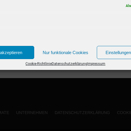
Laura Wontorr, Kai Pflaume und vielen
Al
anderen Promis. Weißt du noch? Wer...
akzeptieren
Nur funktionale Cookies
Einstellunge
Cookie-Richtlinie
Datenschutzerklärung
Impressum
MATE
UNTERNEHMEN
DATENSCHUTZERKLÄRUNG
COOKIE