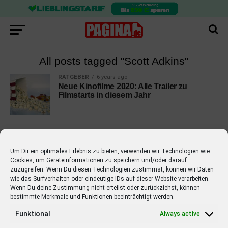
All posts tagged "Scott Adkins"
RATGEBER
6 years ago
Neue Kinofilme 2020: Alle Trailer zu
Filmstarts in diesem Jahr
Um Dir ein optimales Erlebnis zu bieten, verwenden wir Technologien wie
Cookies, um Geräteinformationen zu speichern und/oder darauf
EMPFOHLEN
zuzugreifen. Wenn Du diesen Technologien zustimmst, können wir Daten
wie das Surfverhalten oder eindeutige IDs auf dieser Website verarbeiten.
STARS
4 years ago
Barbara Schöneberger Moderatorin
Wenn Du deine Zustimmung nicht erteilst oder zurückziehst, können
bestimmte Merkmale und Funktionen beeinträchtigt werden.
von “Verstehen Sie Spaß?”
Funktional
Always active