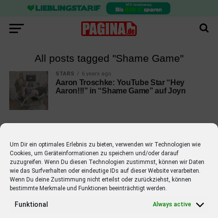
All posts tagged "Shame Game"
STARS
6 years ago
Aaron Troschke: YouTube Star “Hey
Aaron!!!” in “Shame Game” auf Joyn
Um Dir ein optimales Erlebnis zu bieten, verwenden wir Technologien wie
Cookies, um Geräteinformationen zu speichern und/oder darauf
EMPFOHLEN
zuzugreifen. Wenn Du diesen Technologien zustimmst, können wir Daten
wie das Surfverhalten oder eindeutige IDs auf dieser Website verarbeiten.
STARS
4 years ago
Barbara Schöneberger Moderatorin
Wenn Du deine Zustimmung nicht erteilst oder zurückziehst, können
bestimmte Merkmale und Funktionen beeinträchtigt werden.
von “Verstehen Sie Spaß?”
Funktional
Always active