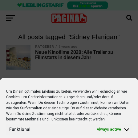
All posts tagged "Sidney Flanigan"
RATGEBER
6 years ago
Neue Kinofilme 2020: Alle Trailer zu
Filmstarts in diesem Jahr
Um Dir ein optimales Erlebnis zu bieten, verwenden wir Technologien wie
Cookies, um Geräteinformationen zu speichern und/oder darauf
EMPFOHLEN
zuzugreifen. Wenn Du diesen Technologien zustimmst, können wir Daten
wie das Surfverhalten oder eindeutige IDs auf dieser Website verarbeiten.
STARS
4 years ago
Barbara Schöneberger Moderatorin
Wenn Du deine Zustimmung nicht erteilst oder zurückziehst, können
bestimmte Merkmale und Funktionen beeinträchtigt werden.
von “Verstehen Sie Spaß?”
Funktional
Always active