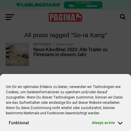
All posts tagged "So-ra Kang"
RATGEBER
6 years ago
Neue Kinofilme 2020: Alle Trailer zu
Filmstarts in diesem Jahr
Um Dir ein optimales Erlebnis zu bieten, verwenden wir Technologien wie
Cookies, um Geräteinformationen zu speichern und/oder darauf
EMPFOHLEN
zuzugreifen. Wenn Du diesen Technologien zustimmst, können wir Daten
wie das Surfverhalten oder eindeutige IDs auf dieser Website verarbeiten.
STARS
4 years ago
Barbara Schöneberger Moderatorin
Wenn Du deine Zustimmung nicht erteilst oder zurückziehst, können
bestimmte Merkmale und Funktionen beeinträchtigt werden.
von “Verstehen Sie Spaß?”
Funktional
Always active