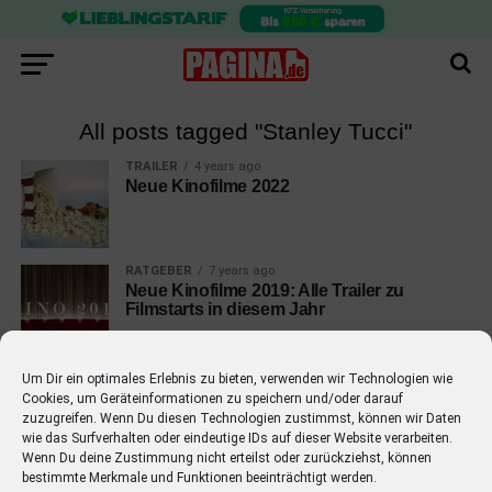
All posts tagged "Stanley Tucci"
TRAILER
4 years ago
Neue Kinofilme 2022
RATGEBER
7 years ago
Neue Kinofilme 2019: Alle Trailer zu
Filmstarts in diesem Jahr
Um Dir ein optimales Erlebnis zu bieten, verwenden wir Technologien wie
Cookies, um Geräteinformationen zu speichern und/oder darauf
zuzugreifen. Wenn Du diesen Technologien zustimmst, können wir Daten
wie das Surfverhalten oder eindeutige IDs auf dieser Website verarbeiten.
EMPFOHLEN
Wenn Du deine Zustimmung nicht erteilst oder zurückziehst, können
bestimmte Merkmale und Funktionen beeinträchtigt werden.