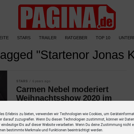
EITE
STARS
TRAILER
RATGEBER
TOP 10
UNTER
 tagged "Startenor Jonas
STARS
6 years ago
Carmen Nebel moderiert
Weihnachtsshow 2020 im
ZDF
les Erlebnis zu bieten, verwenden wir Technologien wie Cookies, um Geräteinforma
Carmen Nebel moderiert auch in den
er darauf zuzugreifen. Wenn Du diesen Technologien zustimmst, können wir Daten
kommenden drei Jahren auf die beiden
r eindeutige IDs auf dieser Website verarbeiten. Wenn Du deine Zustimmung nicht er
nen bestimmte Merkmale und Funktionen beeinträchtigt werden.
Weihnachtsshows. Das ZDF hat den Vertrag