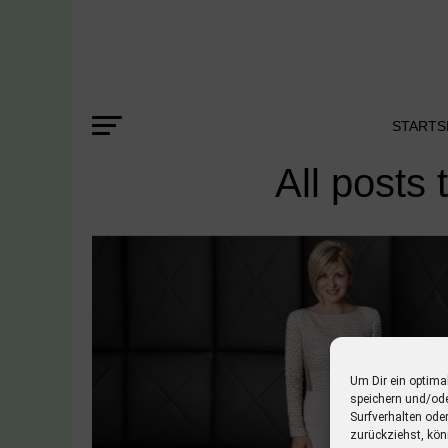
STARTS
All posts
Um Dir ein optima
speichern und/od
Surfverhalten ode
zurückziehst, kön