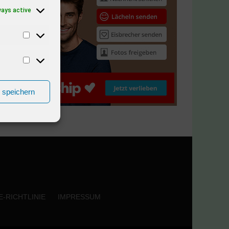
ways active
n speichern
-RICHTLINIE
IMPRESSUM