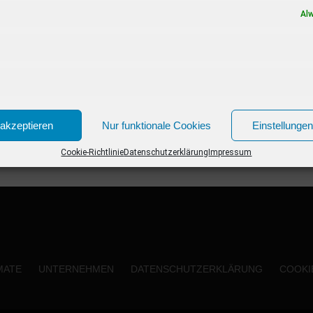
mit der beliebten Moderatorin vorzeitig bis
Al
Ende 2023...
akzeptieren
Nur funktionale Cookies
Einstellunge
Cookie-Richtlinie
Datenschutzerklärung
Impressum
MATE
UNTERNEHMEN
DATENSCHUTZERKLÄRUNG
COOKIE