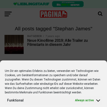
All posts tagged "Stephan James"
RATGEBER
7 years ago
Neue Kinofilme 2019: Alle Trailer zu
Filmstarts in diesem Jahr
Um Dir ein optimales Erlebnis zu bieten, verwenden wir Technologien wie
Cookies, um Geräteinformationen zu speichern und/oder darauf
EMPFOHLEN
zuzugreifen. Wenn Du diesen Technologien zustimmst, können wir Daten
wie das Surfverhalten oder eindeutige IDs auf dieser Website verarbeiten.
STARS
4 years ago
Barbara Schöneberger Moderatorin
Wenn Du deine Zustimmung nicht erteilst oder zurückziehst, können
bestimmte Merkmale und Funktionen beeinträchtigt werden.
von “Verstehen Sie Spaß?”
Funktional
Always active