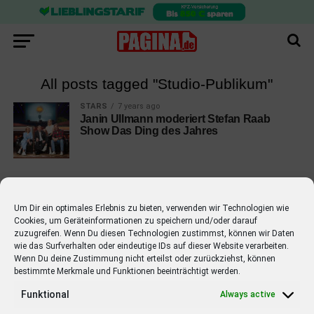
All posts tagged "Studio-Publikum"
STARS
7 years ago
Janin Ullmann moderiert Stefan Raab
Show Das Ding des Jahres
Um Dir ein optimales Erlebnis zu bieten, verwenden wir Technologien wie
Cookies, um Geräteinformationen zu speichern und/oder darauf
EMPFOHLEN
zuzugreifen. Wenn Du diesen Technologien zustimmst, können wir Daten
wie das Surfverhalten oder eindeutige IDs auf dieser Website verarbeiten.
STARS
4 years ago
Barbara Schöneberger Moderatorin
Wenn Du deine Zustimmung nicht erteilst oder zurückziehst, können
bestimmte Merkmale und Funktionen beeinträchtigt werden.
von “Verstehen Sie Spaß?”
Funktional
Always active