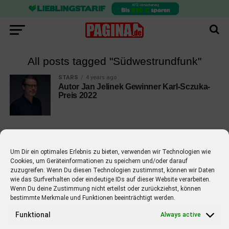
All posts tagged "Südwestrundfunk"
STARS
4 years ago
Autor Jan Jelinek Gewinner Karl-Sczuka-
Preis 2022
Um Dir ein optimales Erlebnis zu bieten, verwenden wir Technologien wie
Cookies, um Geräteinformationen zu speichern und/oder darauf
EMPFOHLEN
zuzugreifen. Wenn Du diesen Technologien zustimmst, können wir Daten
wie das Surfverhalten oder eindeutige IDs auf dieser Website verarbeiten.
STARS
4 years ago
Barbara Schöneberger Moderatorin
Wenn Du deine Zustimmung nicht erteilst oder zurückziehst, können
bestimmte Merkmale und Funktionen beeinträchtigt werden.
von “Verstehen Sie Spaß?”
Funktional
Always active